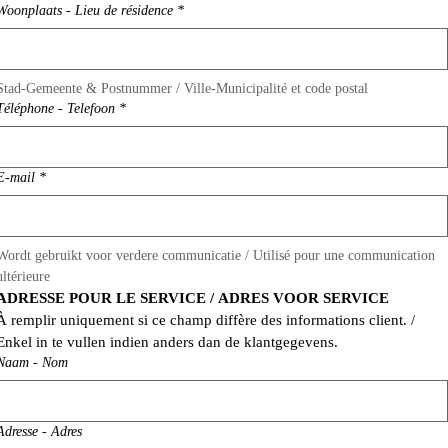
Woonplaats - Lieu de résidence
*
Stad-Gemeente & Postnummer / Ville-Municipalité et code postal
Téléphone - Telefoon
*
E-mail
*
Wordt gebruikt voor verdere communicatie / Utilisé pour une communication 
ultérieure
ADRESSE POUR LE SERVICE / ADRES VOOR SERVICE
À remplir uniquement si ce champ diffère des informations client. / 
Enkel in te vullen indien anders dan de klantgegevens.
Naam - Nom
Adresse - Adres