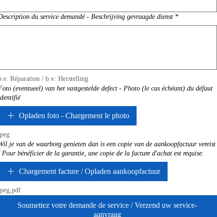
Description du service demandé - Beschrijving gevraagde dienst
*
p.e. Réparation / b.v: Herstelling
Foto (eventueel) van het vastgestelde defect - Photo (le cas échéant) du défaut
identifié
Opladen foto - Chargement le photo
jpeg
Wil je van de waarborg genieten dan is een copie van de aankoopfactuur vereist
/ Pour bénéficier de la garantie, une copie de la facture d'achat est requise.
Chargement facture / Opladen aankoopfactuur
jpeg,pdf
Soumettez votre demande de service / Verzend uw service-
aanvraag